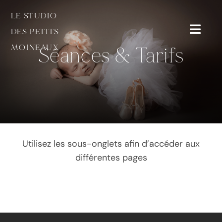
Passer
LE STUDIO
au
DES PETITS
contenu
Toggl
MOINEAUX
Séances & Tarifs
Navig
Accueil
Séances & Tarifs
Contact
Utilisez les sous-onglets afin d’accéder aux
Divers
différentes pages
Accès privé