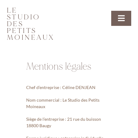
Passer
LE
au
STUDIO
contenu
Toggl
DES
PETITS
Navig
MOINEAUX
Accueil
Portfolio
Mentions légales
Tarifs
Chef d’entreprise : Céline DENJEAN
Contact
Nom commercial : Le Studio des Petits
Moineaux
Divers
Siège de l’entreprise : 21 rue du buisson
18800 Baugy
Accès privé