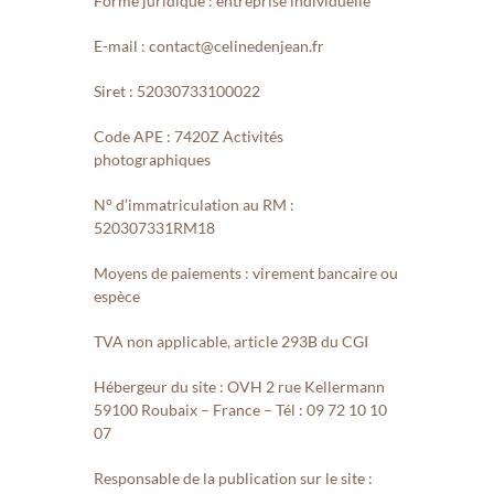
Forme juridique : entreprise individuelle
E-mail : contact@celinedenjean.fr
Siret : 52030733100022
Code APE : 7420Z Activités
photographiques
N° d’immatriculation au RM :
520307331RM18
Moyens de paiements : virement bancaire ou
espèce
TVA non applicable, article 293B du CGI
Hébergeur du site : OVH 2 rue Kellermann
59100 Roubaix – France – Tél : 09 72 10 10
07
Responsable de la publication sur le site :