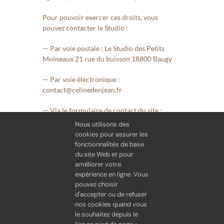
Pour pouvoir exercer ces droits, vous
pouvez contacter le Studio :
— Par voie postale : Le Studio des Petits
Moineaux 21 rue du buisson 18800 Baugy
— Par voie électronique :
contact@celinedenjean.fr
— Via le formulaire de contact du site :
www.celinedenjean.fr
Nous utilisons des
cookies pour assurer les
Suite à votre demande de retrait, le studio
fonctionnalités de base
s’engage à supprimer dans les plus brefs
du site Web et pour
délais vos coordonnées de sa boîte mail mais
améliorer votre
se doit, conformément à l’article L 123-22 du
expérience en ligne. Vous
code du commerce, de garder les factures
pouvez choisir
pendant 10 ans à partir de la clôture de
d'accepter ou de refuser
nos cookies quand vous
l’exercice.
le souhaitez depuis le